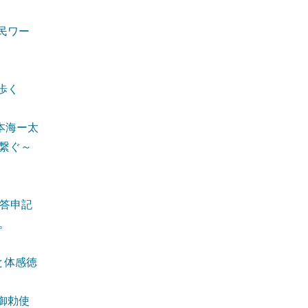
民ワー
歩く
本海ー太
繋ぐ～
答申記
。
と体感徳
御勅使