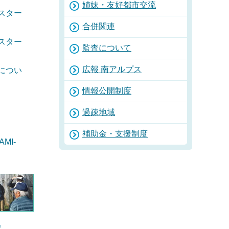
姉妹・友好都市交流
スター
合併関連
スター
監査について
広報 南アルプス
につい
情報公開制度
過疎地域
補助金・支援制度
MI-
。