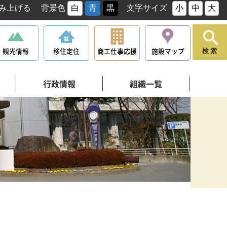
み上げる
背景色
白
青
黒
文字サイズ
小
中
大
観光情報
移住定住
商工仕事応援
施設マップ
検索
行政情報
組織一覧