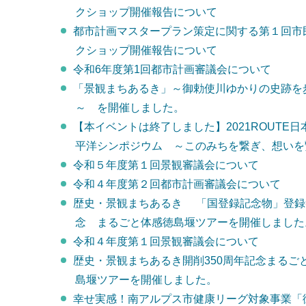
クショップ開催報告について
都市計画マスタープラン策定に関する第１回市
クショップ開催報告について
令和6年度第1回都市計画審議会について
「景観まちあるき」～御勅使川ゆかりの史跡を
～ を開催しました。
【本イベントは終了しました】2021ROUTE日
平洋シンポジウム ～このみちを繋ぎ、想いを
令和５年度第１回景観審議会について
令和４年度第２回都市計画審議会について
歴史・景観まちあるき 「国登録記念物」登録
念 まるごと体感徳島堰ツアーを開催しました
令和４年度第１回景観審議会について
歴史・景観まちあるき開削350周年記念まるご
島堰ツアーを開催しました。
幸せ実感！南アルプス市健康リーグ対象事業「