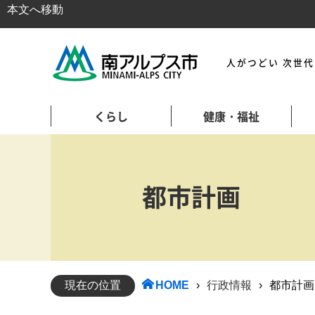
本文へ移動
人がつどい 次世
くらし
健康・福祉
都市計画
現在の位置
HOME
›
行政情報
›
都市計画