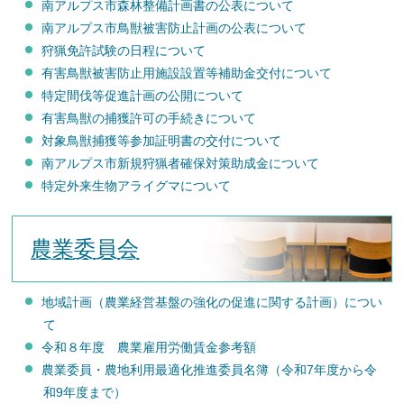
南アルプス市森林整備計画書の公表について
南アルプス市鳥獣被害防止計画の公表について
狩猟免許試験の日程について
有害鳥獣被害防止用施設設置等補助金交付について
特定間伐等促進計画の公開について
有害鳥獣の捕獲許可の手続きについて
対象鳥獣捕獲等参加証明書の交付について
南アルプス市新規狩猟者確保対策助成金について
特定外来生物アライグマについて
農業委員会
地域計画（農業経営基盤の強化の促進に関する計画）につい
て
令和８年度 農業雇用労働賃金参考額
農業委員・農地利用最適化推進委員名簿（令和7年度から令
和9年度まで）