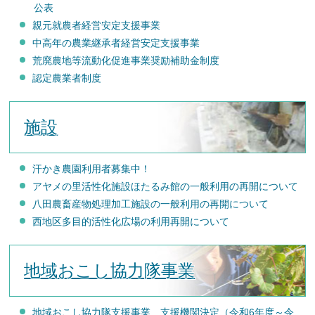
公表
親元就農者経営安定支援事業
中高年の農業継承者経営安定支援事業
荒廃農地等流動化促進事業奨励補助金制度
認定農業者制度
施設
汗かき農園利用者募集中！
アヤメの里活性化施設ほたるみ館の一般利用の再開について
八田農畜産物処理加工施設の一般利用の再開について
西地区多目的活性化広場の利用再開について
地域おこし協力隊事業
地域おこし協力隊支援事業 支援機関決定（令和6年度～令