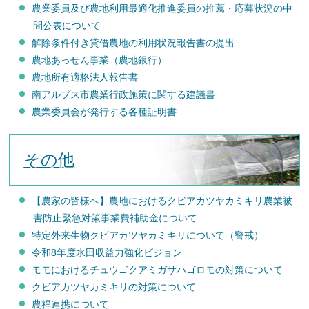
農業委員及び農地利用最適化推進委員の推薦・応募状況の中
間公表について
解除条件付き貸借農地の利用状況報告書の提出
農地あっせん事業（農地銀行）
農地所有適格法人報告書
南アルプス市農業行政施策に関する建議書
農業委員会が発行する各種証明書
その他
【農家の皆様へ】農地におけるクビアカツヤカミキリ農業被
害防止緊急対策事業費補助金について
特定外来生物クビアカツヤカミキリについて（警戒）
令和8年度水田収益力強化ビジョン
モモにおけるチュウゴクアミガサハゴロモの対策について
クビアカツヤカミキリの対策について
農福連携について