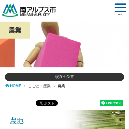
MENU
農業
現在の位置
HOME
›
しごと・産業
›
農業
農地