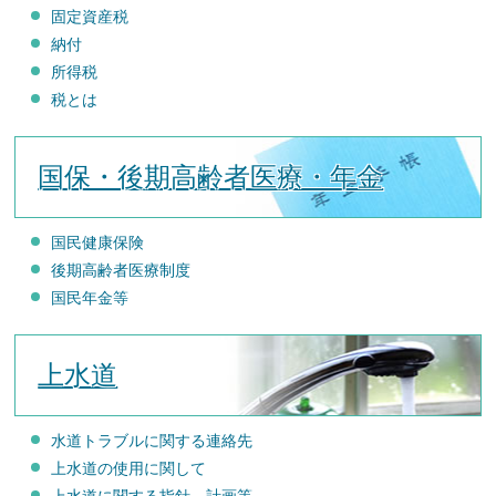
固定資産税
納付
所得税
税とは
国保・後期高齢者医療・年金
国民健康保険
後期高齢者医療制度
国民年金等
上水道
水道トラブルに関する連絡先
上水道の使用に関して