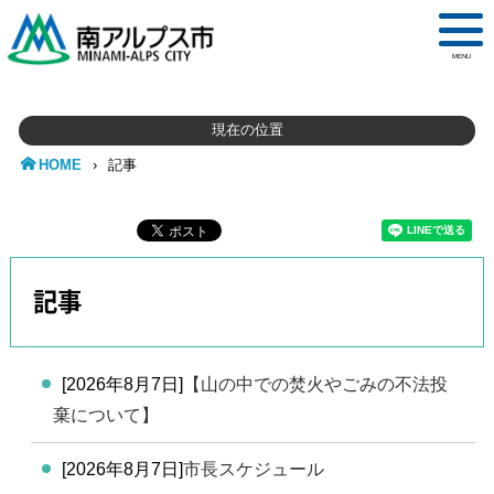
MENU
現在の位置
HOME
›
記事
記事
[2026年8月7日]
【山の中での焚火やごみの不法投
棄について】
[2026年8月7日]
市長スケジュール