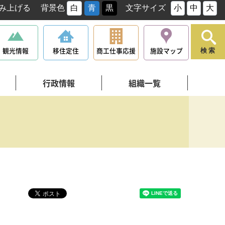
み上げる
背景色
白
青
黒
文字サイズ
小
中
大
観光情報
移住定住
商工仕事応援
施設マップ
検索
行政情報
組織一覧