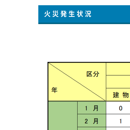
火 災 発 生 状 況