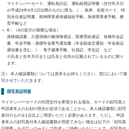
マイナンバーカード、運転免許証、運転経歴証明書（交付年月日
が平成24年4月1日以降のものに限る。）、旅券、在留カード、特
別永住者証明書、精神障害者保健福祉手帳、身体障害者手帳、療
育手帳など
B：（Aの提示が困難な場合）
資格確認書、介護保険の被保険者証、医療受給者証、各種年金証
書、年金手帳・基礎年金番号通知書（年金額改定通知・年金振込
通知書を含む。）、母子健康手帳、社員証、学生証 など
※氏名と生年月日または氏名と住所が記載されているものに限り
ます。
注） 本人確認書類については原本をお持ちください。窓口において複
写させていただきます。
顔写真証明書
マイナンバーカードの代理交付を希望される場合、カードの顔写真と
申請者本人のお顔の照合が必須であることから、本人確認書類に顔写
真付のものを1点以上ご用意いただく必要があります。ただし、申請
者本人の顔写真付本人確認書類が用意できない場合は以下の「顔写真
証明書」をダウンロードして作成・ご持参いただくことで、顔写真付