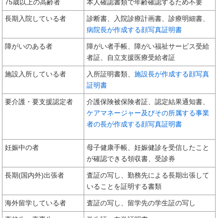
75歳以上の高齢者
本人確認書類で年齢確認するため不要
長期入院している者
診断書、入院診療計画書、診療明細書、
病院長が作成する顔写真証明書
障がいのある者
障がい者手帳、障がい福祉サービス受給
者証、自立支援医療受給者証
施設入所している者
入所証明書類、
施設長が作成する顔写真
証明書
要介護・要支援認定者
介護保険被保険者証、認定結果通知書、
ケアマネージャー及びその所属する事業
者の長が作成する顔写真証明書
妊娠中の者
母子健康手帳、妊娠健診を受信したこと
が確認できる領収書、受診券
長期(国内外)出張者
査証の写し、勤務先による長期出張して
いることを証明する書類
海外留学している者
査証の写し、留学先の学生証の写し