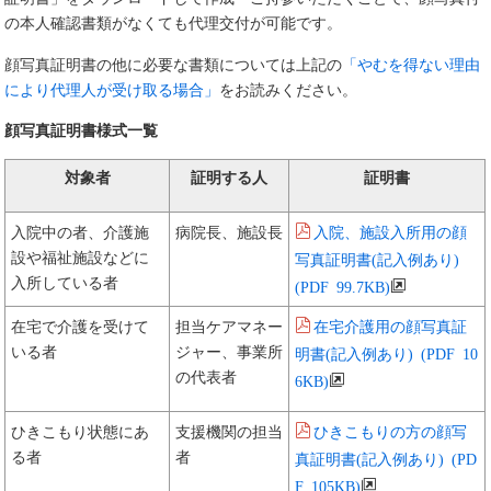
の本人確認書類がなくても代理交付が可能です。
顔写真証明書の他に必要な書類については上記の
「やむを得ない理由
により代理人が受け取る場合」
をお読みください。
顔写真証明書様式一覧
対象者
証明する人
証明書
入院、施設入所用の顔
入院中の者、介護施
病院長、施設長
設や福祉施設などに
写真証明書(記入例あり)
入所している者
(PDF 99.7KB)
在宅介護用の顔写真証
在宅で介護を受けて
担当ケアマネー
いる者
ジャー、事業所
明書(記入例あり) (PDF 10
の代表者
6KB)
ひきこもりの方の顔写
ひきこもり状態にあ
支援機関の担当
る者
者
真証明書(記入例あり) (PD
F 105KB)