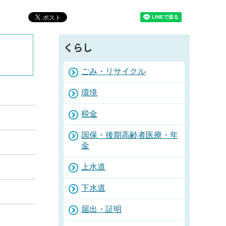
くらし
ごみ・リサイクル
環境
税金
国保・後期高齢者医療・年
金
上水道
下水道
届出・証明