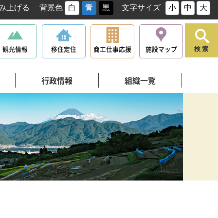
み上げる
背景色
白
青
黒
文字サイズ
小
中
大
観光情報
移住定住
商工仕事応援
施設マップ
検索
行政情報
組織一覧