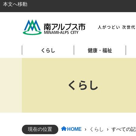
本文へ移動
人がつどい 次世
くらし
健康・福祉
くらし
現在の位置
HOME
›
くらし
›
すべての記