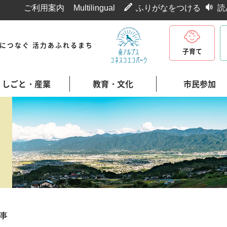
ご利用案内
Multilingual
ふりがなをつける
読
代につなぐ 活力あふれるまち
子育て
しごと・産業
教育・文化
市民参加
事