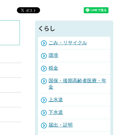
くらし
ごみ・リサイクル
環境
税金
国保・後期高齢者医療・年
金
上水道
下水道
届出・証明