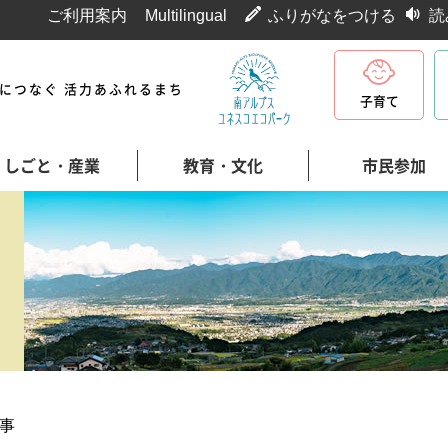
ご利用案内
Multilingual
ふりがなをつける
読
代につなぐ 活力あふれるまち
子育て
しごと・産業
教育・文化
市民参加
事