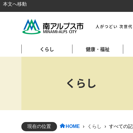
本文へ移動
人がつどい 次世
くらし
健康・福祉
くらし
現在の位置
HOME
›
くらし
›
すべての記