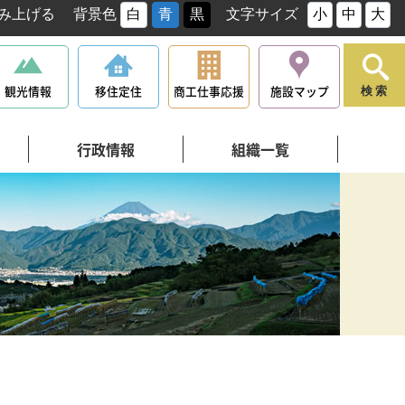
み上げる
背景色
白
青
黒
文字サイズ
小
中
大
観光情報
移住定住
商工仕事応援
施設マップ
検索
行政情報
組織一覧