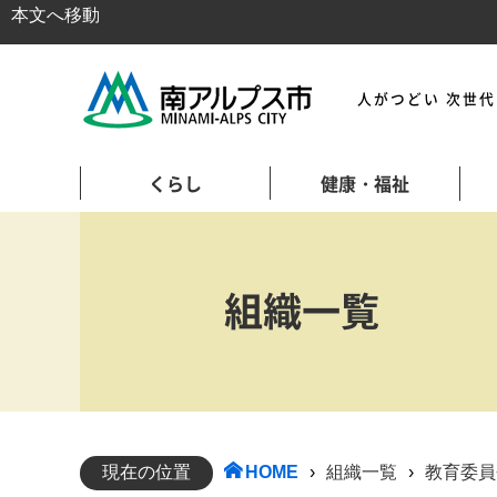
本文へ移動
人がつどい 次世
くらし
健康・福祉
組織一覧
現在の位置
HOME
›
組織一覧
›
教育委員