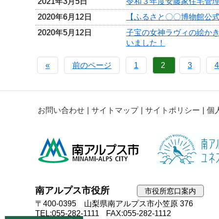
2021年3月5日
令和３年度安藤家住宅管
2020年6月12日
【ふるさと〇〇博物館公
2020年5月12日
子宝の女神ラヴィの絵か
いました！
«
前のページ
1
2
3
4
お問い合わせ
サイトマップ
サイトポリシー
個
南アルプス市役所
市役所窓口案内
〒400-0395 山梨県南アルプス市小笠原 376
TEL:055-282-1111
FAX:055-282-1112