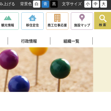
み上げる
背景色
白
青
黒
文字サイズ
小
中
大
観光情報
移住定住
商工仕事応援
施設マップ
検索
行政情報
組織一覧