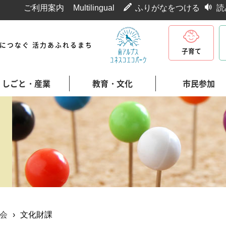
ご利用案内
Multilingual
ふりがなをつける
読
代につなぐ 活力あふれるまち
子育て
しごと・産業
教育・文化
市民参加
会
›
文化財課