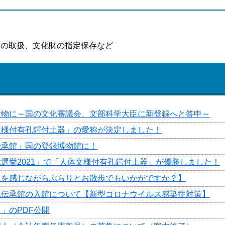
財の取扱、文化財の指定保存など
念物に～国の文化審議会、文部科学大臣に新登録へと答申～
文様付有孔鍔付土器」の愛称が決定しました！
伝承館」国の登録博物館に！
選挙2021」で「人体文様付有孔鍔付土器」が優勝しました！
力を感じながらぶらりとお散歩でもいかがですか？】
化伝承館の入館について【新型コロナウイルス感染症対策】
」のPDF公開