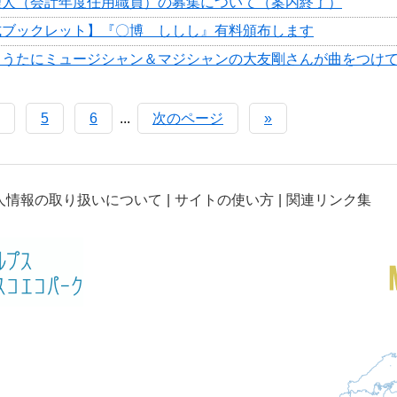
理人（会計年度任用職員）の募集について（案内終了）
式ブックレット】『〇博 ししし』有料頒布します
きうたにミュージシャン＆マジシャンの大友剛さんが曲をつけ
5
6
...
次のページ
»
人情報の取り扱いについて
サイトの使い方
関連リンク集