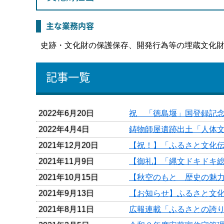
主な業務内容
史跡・文化財の保護保存、開発行為等の埋蔵文化
記事一覧
2022年6月20日
祝 「徳島堰」国登録記
2022年4月4日
鋳物師屋遺跡出土「人体
2021年12月20日
【祝！】「ふるさと文化
2021年11月9日
【御礼】「縄文ドキドキ総
2021年10月15日
【秋空のもと 歴史の魅
2021年9月13日
【お知らせ】ふるさと文
2021年8月11日
広報連載「ふるさとの誇り