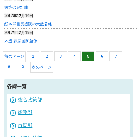
鋳造の金灯籠
2017年12月19日
紙本墨書長盛院の大般若経
2017年12月19日
木造 夢窓国師坐像
前のページ
1
2
3
4
5
6
7
8
9
次のページ
各課一覧
総合政策部
総務部
市民部