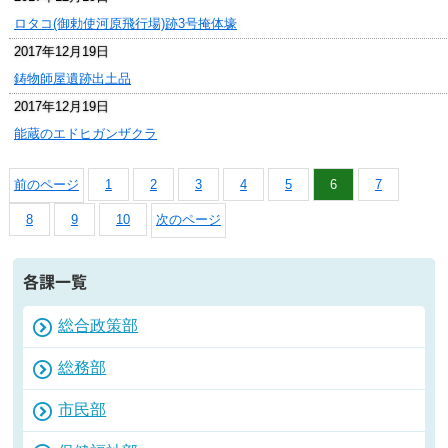
ロタコ(御勅使河原飛行場)跡3号掩体壕
2017年12月19日
鋳物師屋遺跡出土品
2017年12月19日
能蔵のエドヒガンザクラ
前のページ
1
2
3
4
5
6
7
8
9
10
次のページ
各課一覧
総合政策部
総務部
市民部