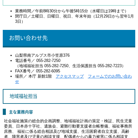
業務時間／午前8時30分から午後5時15分（水曜日は19時まで）
閉庁日／土曜日、日曜日、祝日、年末年始（12月29日から翌年1月
3日）
お問い合わせ先
山梨県南アルプス市小笠原376
電話番号／ 055-282-7250
（地域福祉担当 055-282-7250、生活保護担当 055-282-7223）
FAX番号／ 055-282-6095
場所／ 本庁 新館1階
アクセスマップ
フォームでのお問い合わ
せ
地域福祉担当
主な業務内容
社会福祉施策の総合的企画調整、地域福祉計画の策定・検証、民生児童
委員、日本赤十字社、遺族会、避難行動要支援者台帳整備、福祉事務所
庶務、 福祉に係る総合相談及び地域支援、生活困窮者自立支援、高齢
者、障害者及び児童の相談支援、配偶者からの暴力被害に係る相談支