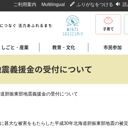
ご利用案内
Multilingual
ふりがなをつける
読
代につなぐ 活力あふれるまち
子育て
しごと・産業
教育・文化
市民参加
地震義援金の受付について
海道胆振東部地震義援金の受付について
に甚大な被害をもたらした平成30年北海道胆振東部地震の被