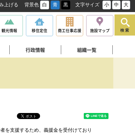
み上げる
背景色
白
青
黒
文字サイズ
小
中
大
観光情報
移住定住
商工仕事応援
施設マップ
検索
行政情報
組織一覧
災者を支援するため、義援金を受付けており