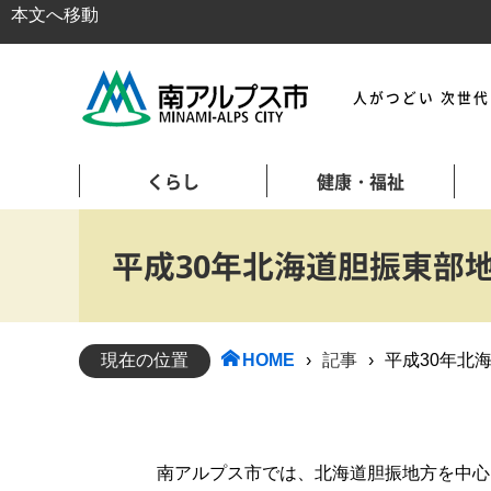
本文へ移動
人がつどい 次世
くらし
健康・福祉
平成30年北海道胆振東部
現在の位置
HOME
›
記事
›
平成30年北
南アルプス市では、北海道胆振地方を中心