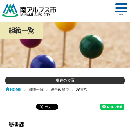
MENU
組織一覧
現在の位置
HOME
›
組織一覧
›
総合政策部
›
秘書課
秘書課