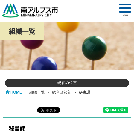
MENU
組織一覧
現在の位置
HOME
›
組織一覧
›
総合政策部
›
秘書課
秘書課