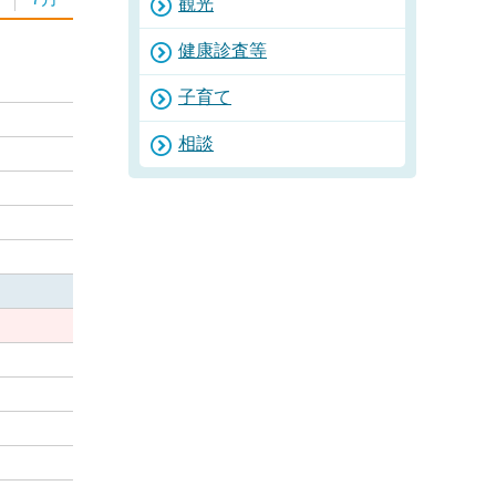
観光
健康診査等
子育て
相談