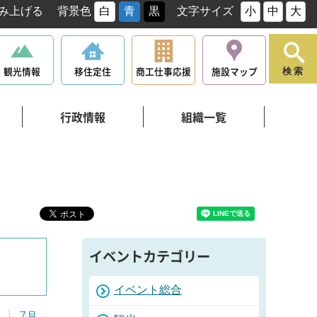
み上げる
背景色
白
青
黒
文字サイズ
小
中
大
観光情報
移住定住
商工仕事応援
施設マップ
検索
行政情報
組織一覧
イベントカテゴリー
イベント総合
7月