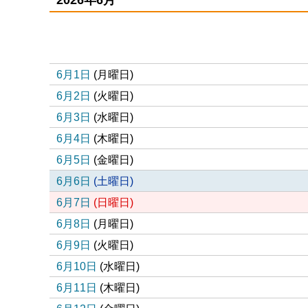
リスト形式
表形式
icsファイル
6月1日
(
月
曜日
)
6月2日
(
火
曜日
)
6月3日
(
水
曜日
)
6月4日
(
木
曜日
)
6月5日
(
金
曜日
)
6月6日
(
土
曜日
)
6月7日
(
日
曜日
)
6月8日
(
月
曜日
)
6月9日
(
火
曜日
)
6月10日
(
水
曜日
)
6月11日
(
木
曜日
)