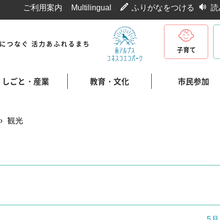
ご利用案内
Multilingual
ふりがなをつける
読
代につなぐ 活力あふれるまち
子育て
しごと・産業
教育・文化
市民参加
›
観光
5月