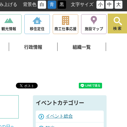
み上げる
背景色
白
青
黒
文字サイズ
小
中
大
観光情報
移住定住
商工仕事応援
施設マップ
検索
行政情報
組織一覧
イベントカテゴリー
イベント総合
次の日へ