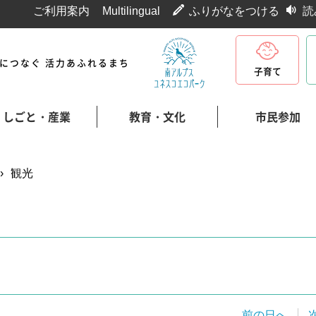
ご利用案内
Multilingual
ふりがなをつける
読
代につなぐ 活力あふれるまち
子育て
しごと・産業
教育・文化
市民参加
›
観光
前の日へ