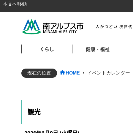
本文へ移動
人がつどい 次世
くらし
健康・福祉
現在の位置
HOME
›
イベントカレンダー
観光
2026年6月9日
(火
曜日
)