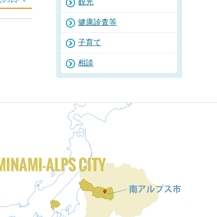
観光
健康診査等
子育て
相談