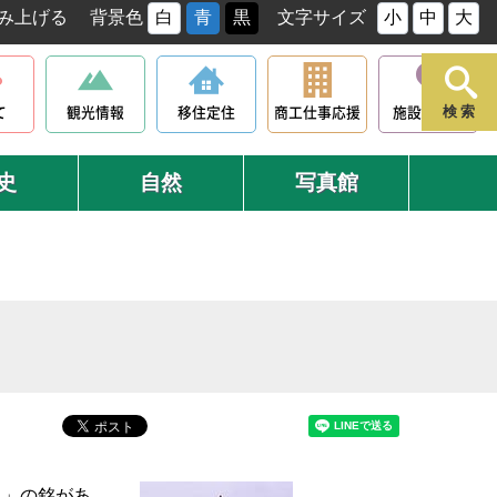
み上げる
背景色
白
青
黒
文字サイズ
小
中
大
て
観光情報
移住定住
商工仕事応援
施設マップ
検索
史
自然
写真館
月」の銘があ