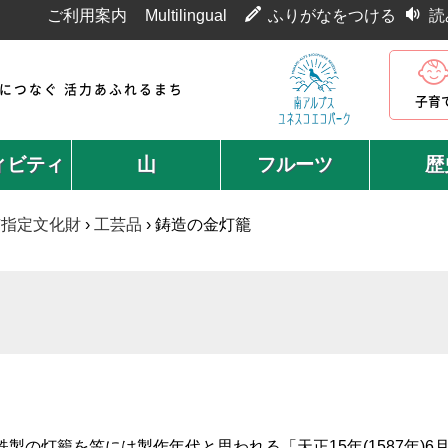
ご利用案内
Multilingual
ふりがなをつける
読
代につなぐ 活力あふれるまち
子育
ィビティ
山
フルーツ
歴
市指定文化財
›
工芸品
›
鋳造の金灯籠
製の灯籠を笠には製作年代と思われる「天正15年(1587年)6