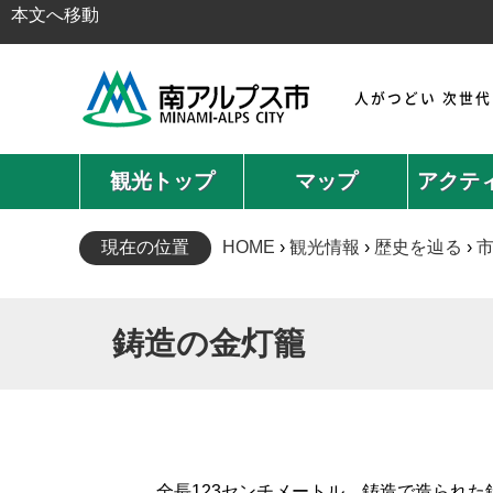
本文へ移動
人がつどい 次世
観光トップ
マップ
アクテ
現在の位置
HOME
›
観光情報
›
歴史を辿る
›
鋳造の金灯籠
全長123センチメートル、鋳造で造られた鉄