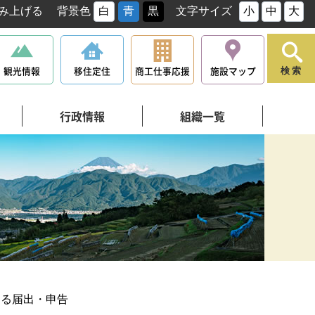
み上げる
背景色
白
青
黒
文字サイズ
小
中
大
観光情報
移住定住
商工仕事応援
施設マップ
検索
行政情報
組織一覧
する届出・申告