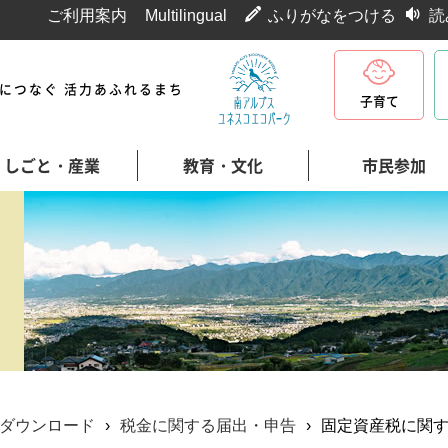
ご利用案内
Multilingual
ふりがなをつける
読
代につなぐ 活力あふれるまち
子育て
しごと・産業
教育・文化
市民参加
ダウンロード
›
税金に関する届出・申告
›
固定資産税に関