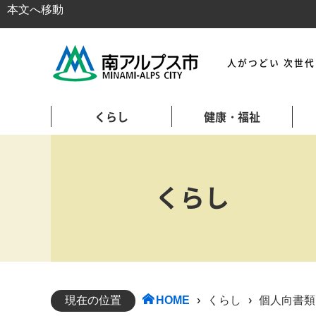
本文へ移動
人がつどい 次世
くらし
健康・福祉
くらし
現在の位置
HOME
›
くらし
›
個人向書類