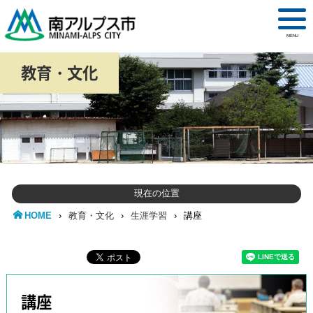
MENU
教育・文化
現在の位置
HOME
›
教育・文化
›
生涯学習
›
講座
講座