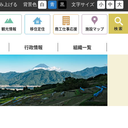
み上げる
背景色
白
青
黒
文字サイズ
小
中
大
観光情報
移住定住
商工仕事応援
施設マップ
検索
行政情報
組織一覧