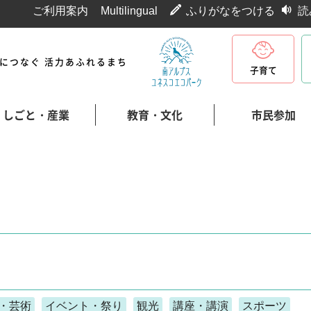
ご利用案内
Multilingual
ふりがなをつける
読
代につなぐ 活力あふれるまち
子育て
しごと・産業
教育・文化
市民参加
・芸術
イベント・祭り
観光
講座・講演
スポーツ