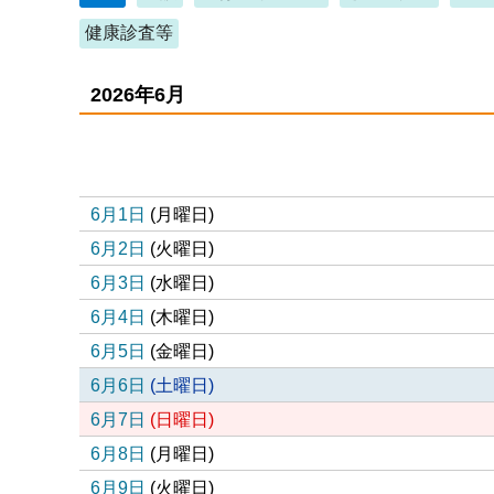
健康診査等
2026年6月
リスト形式
表形式
icsファイル
6月1日
(
月
曜日
)
6月2日
(
火
曜日
)
6月3日
(
水
曜日
)
6月4日
(
木
曜日
)
6月5日
(
金
曜日
)
6月6日
(
土
曜日
)
6月7日
(
日
曜日
)
6月8日
(
月
曜日
)
6月9日
(
火
曜日
)