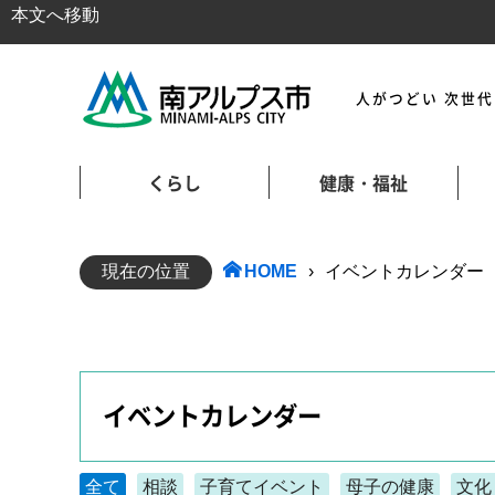
本文へ移動
人がつどい 次世
くらし
健康・福祉
現在の位置
HOME
›
イベントカレンダー
イベントカレンダー
全て
相談
子育てイベント
母子の健康
文化