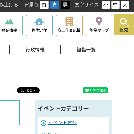
み上げる
背景色
白
青
黒
文字サイズ
小
中
大
観光情報
移住定住
商工仕事応援
施設マップ
検索
行政情報
組織一覧
イベントカテゴリー
イベント総合