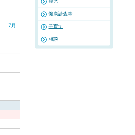
観光
健康診査等
7月
子育て
相談