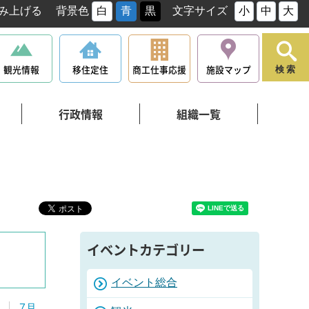
み上げる
背景色
白
青
黒
文字サイズ
小
中
大
観光情報
移住定住
商工仕事応援
施設マップ
検索
行政情報
組織一覧
イベントカテゴリー
イベント総合
7月