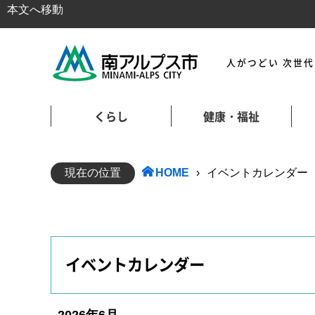
本文へ移動
人がつどい 次世
くらし
健康・福祉
現在の位置
HOME
›
イベントカレンダー
イベントカレンダー
2026年6月