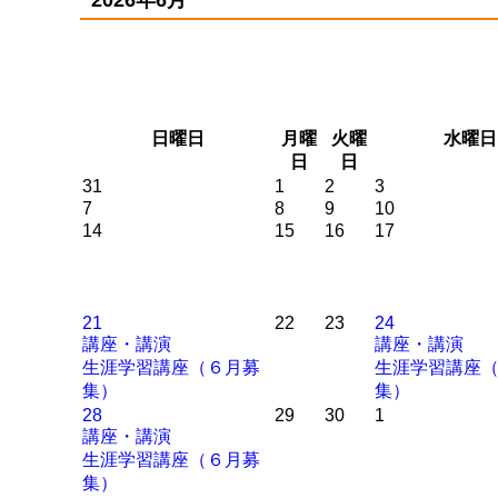
リスト形式
表形式
icsファイル
日
曜日
月
曜
火
曜
水
曜日
日
日
31
1
2
3
7
8
9
10
14
15
16
17
21
22
23
24
講座・講演
講座・講演
生涯学習講座（６月募
生涯学習講座
集）
集）
28
29
30
1
講座・講演
生涯学習講座（６月募
集）