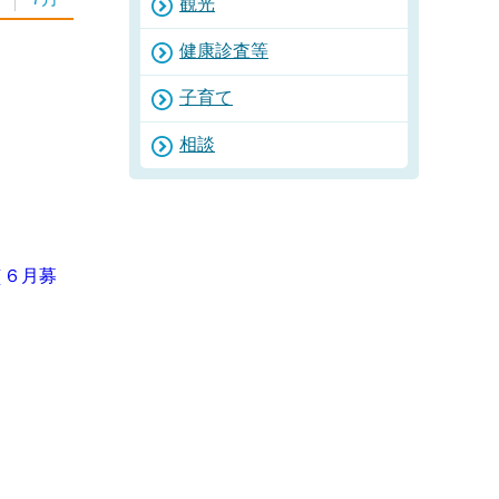
観光
健康診査等
子育て
日
相談
（６月募