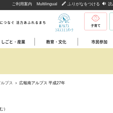
ご利用案内
Multilingual
ふりがなをつける
読
代につなぐ 活力あふれるまち
子育て
しごと・産業
教育・文化
市民参加
アルプス
›
広報南アルプス 平成27年
む）