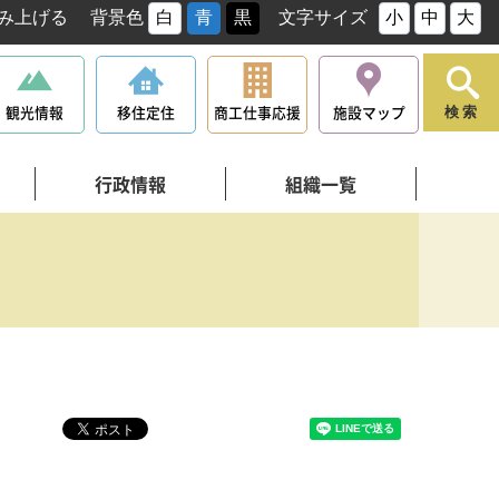
み上げる
背景色
白
青
黒
文字サイズ
小
中
大
観光情報
移住定住
商工仕事応援
施設マップ
検索
行政情報
組織一覧