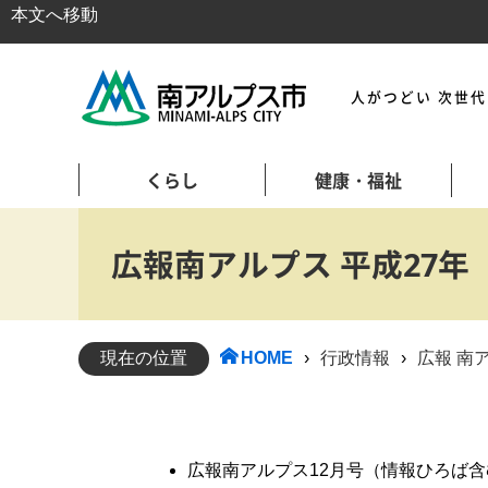
本文へ移動
人がつどい 次世
くらし
健康・福祉
広報南アルプス 平成27年
現在の位置
HOME
›
行政情報
›
広報 南
広報南アルプス12月号（情報ひろば含