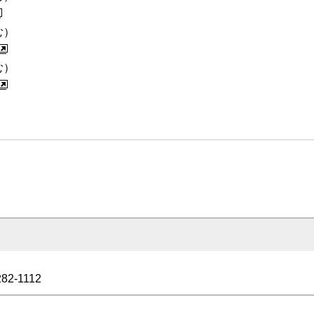
む）
む）
282-1112