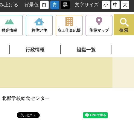
み上げる
背景色
白
青
黒
文字サイズ
小
中
大
観光情報
移住定住
商工仕事応援
施設マップ
検索
行政情報
組織一覧
・北部学校給食センター