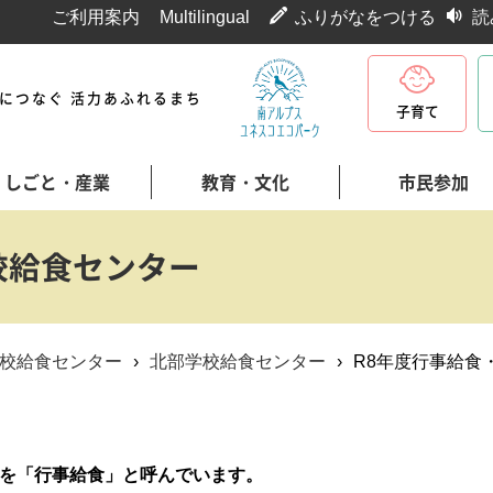
ご利用案内
Multilingual
ふりがなをつける
読
代につなぐ 活力あふれるまち
子育て
しごと・産業
教育・文化
市民参加
校給食センター
校給食センター
›
北部学校給食センター
›
R8年度行事給食
を「行事給食」と呼んでいます。