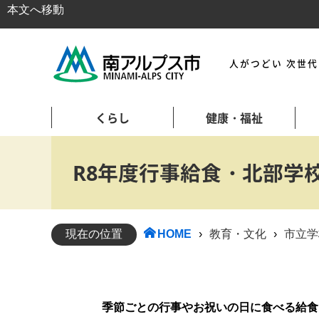
本文へ移動
人がつどい 次世
くらし
健康・福祉
R8年度行事給食・北部学
現在の位置
HOME
›
教育・文化
›
市立学
季節ごとの行事やお祝いの日に食べる給食