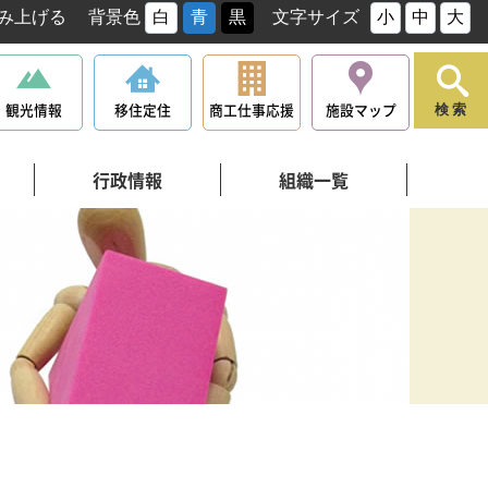
み上げる
背景色
白
青
黒
文字サイズ
小
中
大
観光情報
移住定住
商工仕事応援
施設マップ
検索
行政情報
組織一覧