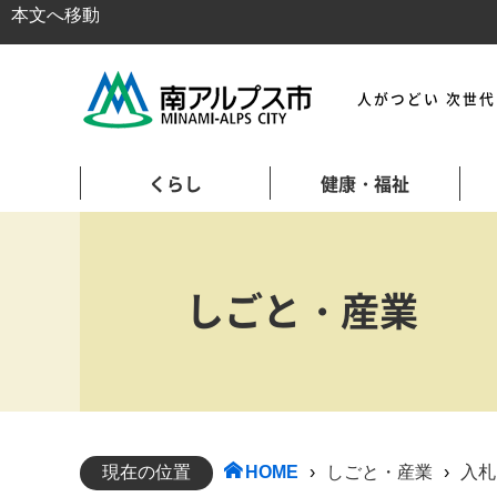
本文へ移動
人がつどい 次世
くらし
健康・福祉
しごと・産業
現在の位置
HOME
›
しごと・産業
›
入札