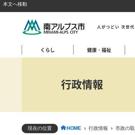
本文へ移動
人がつどい 次世
くらし
健康・福祉
行政情報
現在の位置
HOME
›
行政情報
›
市政の取