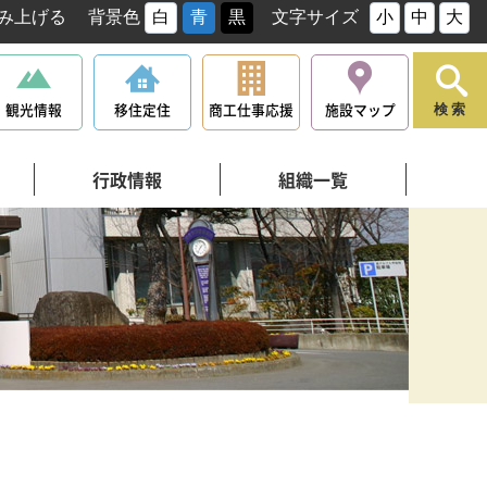
み上げる
背景色
白
青
黒
文字サイズ
小
中
大
観光情報
移住定住
商工仕事応援
施設マップ
検索
行政情報
組織一覧