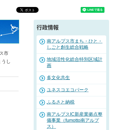
行政情報
南アルプス市まち・ひと・
しごと創生総合戦略
ス市
地域活性化総合特別区域計
ょうし
画
多文化共生
ユネスコエコパーク
ふるさと納税
南アルプスIC新産業拠点整
備事業（fumotto南アルプ
ス）