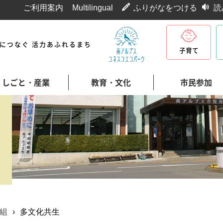
ご利用案内
Multilingual
ふりがなをつける
読
代につなぐ 活力あふれるまち
子育て
しごと・産業
教育・文化
市民参加
組
›
多文化共生