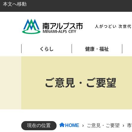
本文へ移動
人がつどい 次世
くらし
健康・福祉
ご意見・ご要望
現在の位置
HOME
›
ご意見・ご要望
›
市