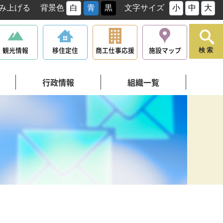
み上げる
背景色
白
青
黒
文字サイズ
小
中
大
観光情報
移住定住
商工仕事応援
施設マップ
検索
行政情報
組織一覧