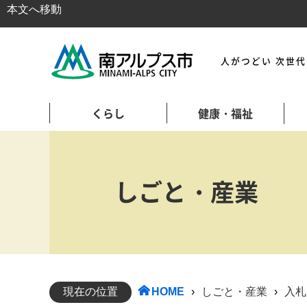
本文へ移動
人がつどい 次世
くらし
健康・福祉
しごと・産業
現在の位置
HOME
›
しごと・産業
›
入札