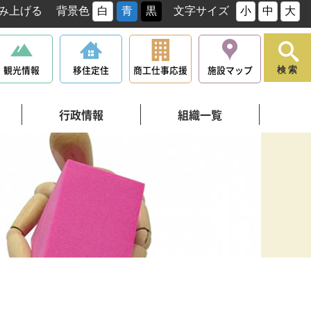
み上げる
背景色
白
青
黒
文字サイズ
小
中
大
観光情報
移住定住
商工仕事応援
施設マップ
検索
行政情報
組織一覧