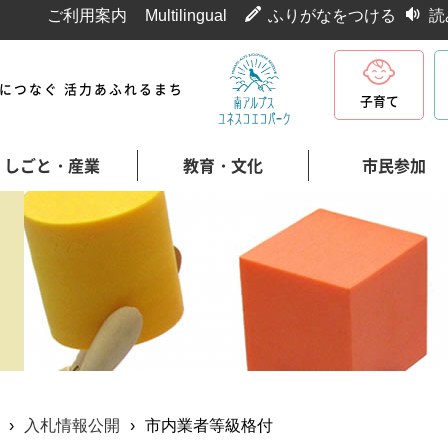
ご利用案内
Multilingual
ふりがなをつける
読
代につなぐ 活力あふれるまち
子育て
しごと・産業
教育・文化
市民参加
›
入札情報公開
›
市内業者等級格付