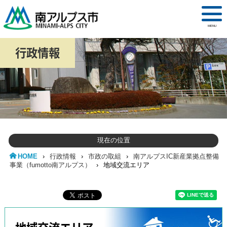
MENU
行政情報
現在の位置
HOME
›
行政情報
›
市政の取組
›
南アルプスIC新産業拠点整備
事業（fumotto南アルプス）
›
地域交流エリア