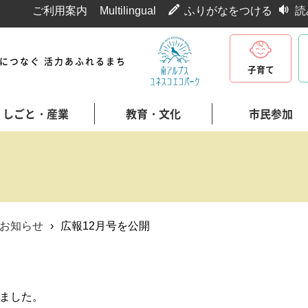
ご利用案内
Multilingual
ふりがなをつける
読
代につなぐ 活力あふれるまち
子育て
しごと・産業
教育・文化
市民参加
お知らせ
›
広報12月号を公開
しました。