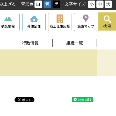
み上げる
背景色
白
青
黒
文字サイズ
小
中
大
観光情報
移住定住
商工仕事応援
施設マップ
検索
行政情報
組織一覧