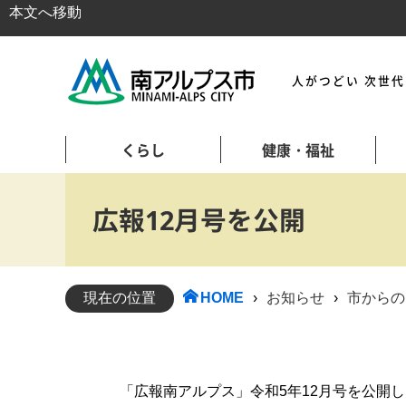
本文へ移動
人がつどい 次世
くらし
健康・福祉
広報12月号を公開
現在の位置
HOME
›
お知らせ
›
市からの
「広報南アルプス」令和5年12月号を公開