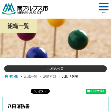
MENU
組織一覧
現在の位置
HOME
›
組織一覧
›
消防本部
›
八田消防署
八田消防署