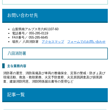
お問い合わせ先
山梨県南アルプス市六科1107-60
電話番号／ 055-285-0119
FAX番号／ 055-285-6645
場所／ 八田消防署
アクセスマップ
フォームでのお問い合わせ
八田消防署
主な業務内容
消防署の運営、消防装備及び車両の整備保全、災害の警戒・防ぎょ及び
現場活動、救急・救助業務、火災予防査察、火災原因調査及び損害調
査、建築消防同意、消防関係届出書等の受理など
記事一覧