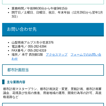
業務時間／午前8時30分から午後5時15分
閉庁日／土曜日、日曜日、祝日、年末年始（12月29日から翌年1月
3日）
お問い合わせ先
山梨県南アルプス市小笠原376
電話番号／ 055-282-6394
FAX番号／ 055-282-6319
場所／ 本庁 西別館1階
アクセスマップ
フォームでのお問い合
わせ
都市計画担当
主な業務内容
都市計画マスタープラン、都市計画決定・変更、景観計画、都市計画審
議会、花壇及び生垣の推進、用途地域の運用、開発行為等の許可、高規
格道路など