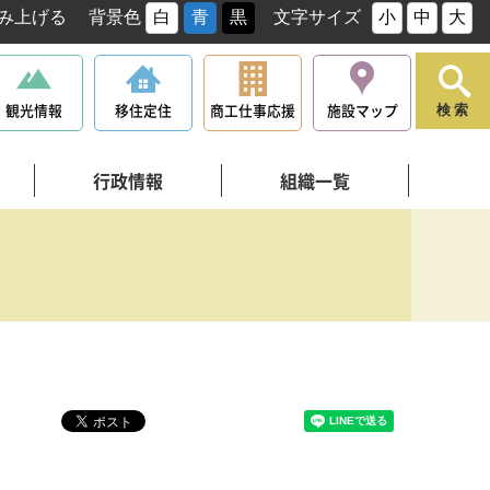
み上げる
背景色
白
青
黒
文字サイズ
小
中
大
観光情報
移住定住
商工仕事応援
施設マップ
検索
行政情報
組織一覧