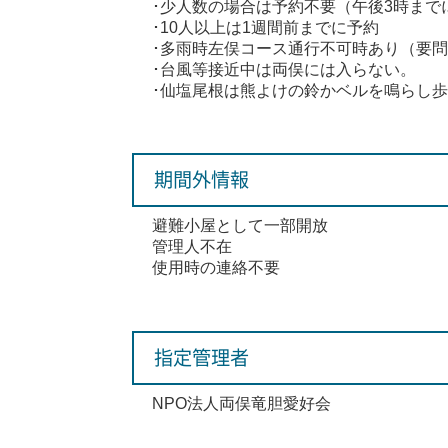
･少人数の場合は予約不要（午後3時まで
･10人以上は1週間前までに予約
･多雨時左俣コース通行不可時あり（要
･台風等接近中は両俣には入らない。
･仙塩尾根は熊よけの鈴かベルを鳴らし
期間外情報
避難小屋として一部開放
管理人不在
使用時の連絡不要
指定管理者
NPO法人両俣竜胆愛好会