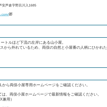
安芦倉字野呂川入1685
a.com/
メートルほど下流の左岸にある山小屋。
コースから外れているため、両俣の自然と小屋番の人柄にひかれ
RLから両俣小屋専用ホームページをご確認ください。
ては、両俣小屋ホームページで最新情報をご確認ください。
AX兼用）