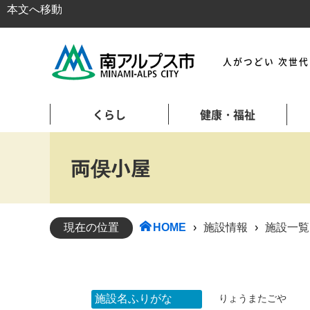
本文へ移動
人がつどい 次世
くらし
健康・福祉
両俣小屋
現在の位置
HOME
›
施設情報
›
施設一覧
施設名ふりがな
りょうまたごや