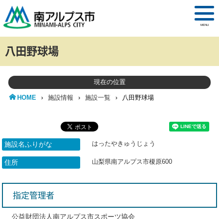
MENU
八田野球場
現在の位置
HOME
›
施設情報
›
施設一覧
›
八田野球場
はったやきゅうじょう
施設名ふりがな
山梨県南アルプス市榎原600
住所
指定管理者
公益財団法人南アルプス市スポーツ協会