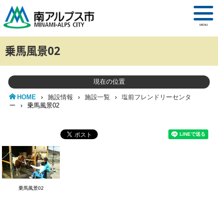
MENU
乗馬風景02
現在の位置
HOME
›
施設情報
›
施設一覧
›
塩前フレンドリーセンタ
ー
›
乗馬風景02
乗馬風景02