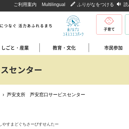
ご利用案内
Multilingual
ふりがなをつける
読
代につなぐ 活力あふれるまち
子育て
しごと・産業
教育・文化
市民参加
ビスセンター
›
芦安支所 芦安窓口サービスセンター
しやすまどぐちさーびすせんたー