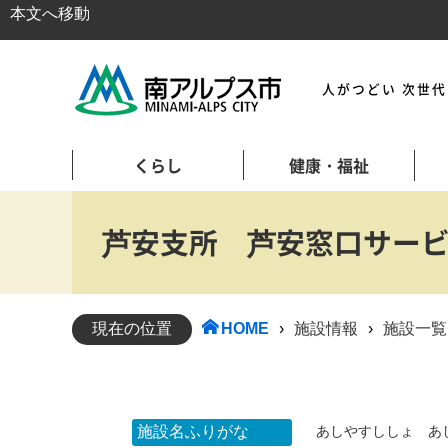
本文へ移動
人がつどい 次世
くらし
健康・福祉
芦安支所 芦安窓口サー
現在の位置
HOME
›
施設情報
›
施設一覧
施設名ふりがな
あしやすししょ あ