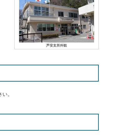
芦安支所外観
さい。