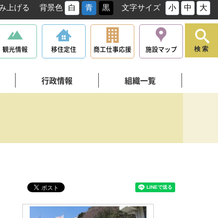
み上げる
背景色
白
青
黒
文字サイズ
小
中
大
観光情報
移住定住
商工仕事応援
施設マップ
検索
行政情報
組織一覧