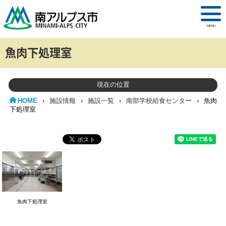
MENU
魚肉下処理室
現在の位置
HOME
›
施設情報
›
施設一覧
›
南部学校給食センター
›
魚肉
下処理室
魚肉下処理室