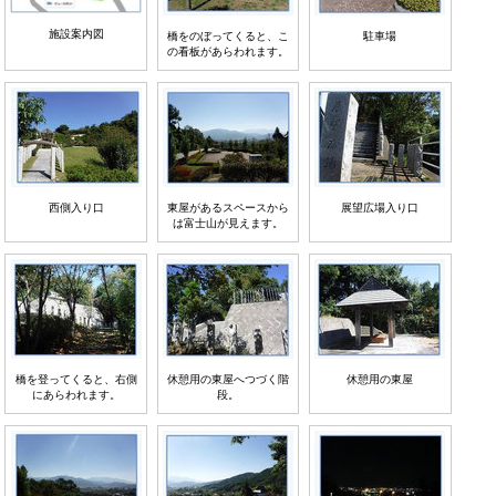
施設案内図
橋をのぼってくると、こ
駐車場
の看板があらわれます。
西側入り口
東屋があるスペースから
展望広場入り口
は富士山が見えます。
橋を登ってくると、右側
休憩用の東屋へつづく階
休憩用の東屋
にあらわれます。
段。