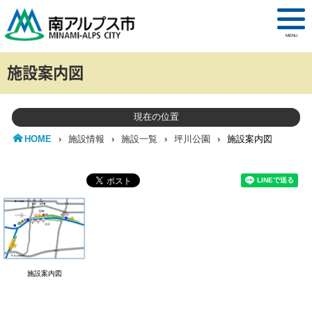
MENU
施設案内図
現在の位置
HOME
›
施設情報
›
施設一覧
›
坪川公園
›
施設案内図
施設案内図