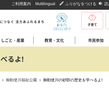
ご利用案内
Multilingual
ふりがなをつける
読
代につなぐ 活力あふれるまち
子育て
しごと・産業
教育・文化
市民参加
べるよ!
›
御勅使川福祉公園
›
御勅使川の砂防の歴史を学べるよ!