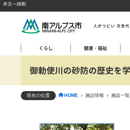
本文へ移動
人がつどい 次世
くらし
健康・福祉
御勅使川の砂防の歴史を学
現在の位置
HOME
›
施設情報
›
施設一覧