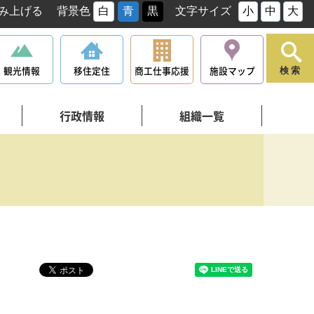
み上げる
背景色
白
青
黒
文字サイズ
小
中
大
観光情報
移住定住
商工仕事応援
施設マップ
検索
行政情報
組織一覧