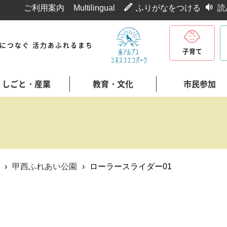
ご利用案内
Multilingual
ふりがなをつける
読
代につなぐ 活力あふれるまち
子育て
しごと・産業
教育・文化
市民参加
›
甲西ふれあい公園
›
ローラースライダー01