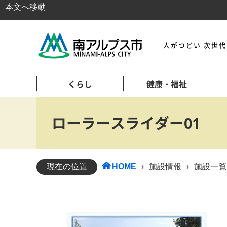
本文へ移動
人がつどい 次世
くらし
健康・福祉
ローラースライダー01
現在の位置
HOME
›
施設情報
›
施設一覧