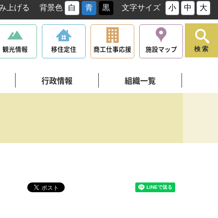
み上げる
背景色
白
青
黒
文字サイズ
小
中
大
観光情報
移住定住
商工仕事応援
施設マップ
検索
行政情報
組織一覧