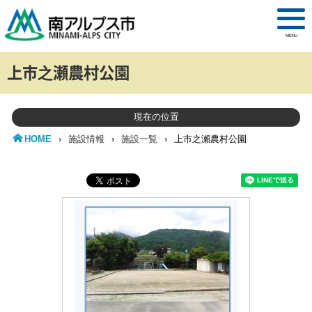
MENU
上市之瀬農村公園
現在の位置
HOME
›
施設情報
›
施設一覧
›
上市之瀬農村公園