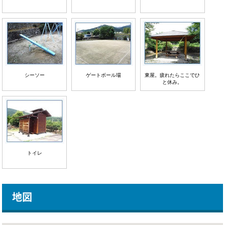
シーソー
ゲートボール場
東屋。疲れたらここでひ
と休み。
トイレ
地図