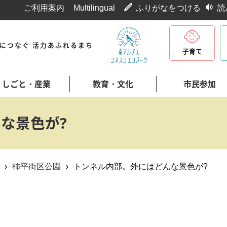
ご利用案内
Multilingual
ふりがなをつける
読
代につなぐ 活力あふれるまち
子育て
しごと・産業
教育・文化
市民参加
な景色が?
›
柿平街区公園
›
トンネル内部。外にはどんな景色が?