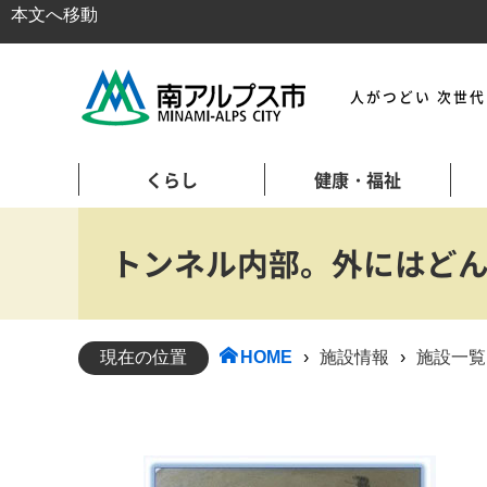
本文へ移動
人がつどい 次世
くらし
健康・福祉
トンネル内部。外にはどん
現在の位置
HOME
›
施設情報
›
施設一覧