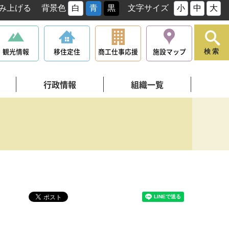
み上げる
背景色
白
青
黒
文字サイズ
小
中
大
観光情報
移住定住
商工仕事応援
施設マップ
検索
行政情報
組織一覧