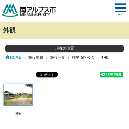
MENU
外観
現在の位置
HOME
›
施設情報
›
施設一覧
›
柿平街区公園
›
外観
外観