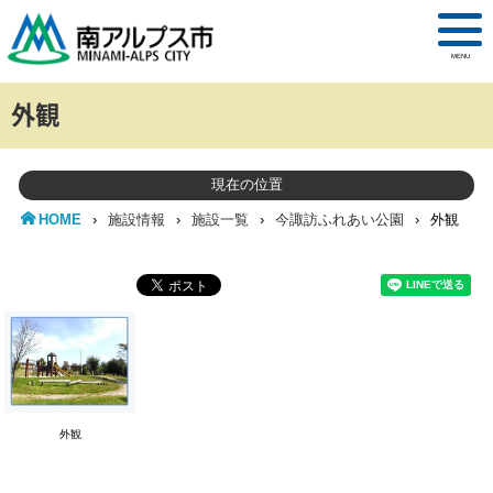
MENU
外観
現在の位置
HOME
›
施設情報
›
施設一覧
›
今諏訪ふれあい公園
›
外観
外観