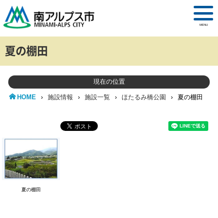
MENU
夏の棚田
現在の位置
HOME
›
施設情報
›
施設一覧
›
ほたるみ橋公園
›
夏の棚田
夏の棚田