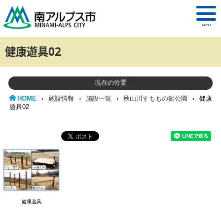
MENU
健康遊具02
現在の位置
HOME
›
施設情報
›
施設一覧
›
秋山川すももの郷公園
›
健康
遊具02
健康遊具