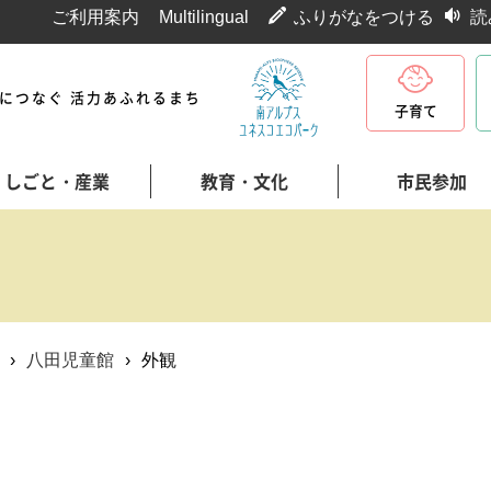
ご利用案内
Multilingual
ふりがなをつける
読
代につなぐ 活力あふれるまち
子育て
しごと・産業
教育・文化
市民参加
›
八田児童館
›
外観