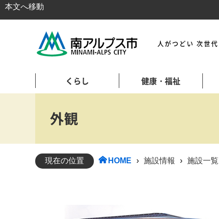
本文へ移動
人がつどい 次世
くらし
健康・福祉
外観
現在の位置
HOME
›
施設情報
›
施設一覧