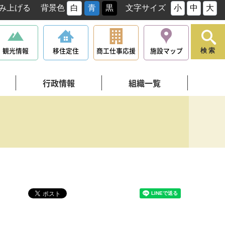
み上げる
背景色
白
青
黒
文字サイズ
小
中
大
観光情報
移住定住
商工仕事応援
施設マップ
検索
行政情報
組織一覧