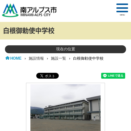
MENU
白根御勅使中学校
現在の位置
HOME
›
施設情報
›
施設一覧
›
白根御勅使中学校